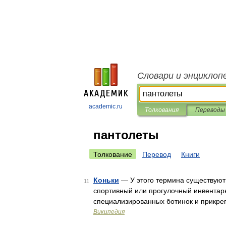
Словари и энциклоп
academic.ru
Толкования
Переводы
пантолеты
Толкование
Перевод
Книги
Коньки
— У этого термина существуют и
11
спортивный или прогулочный инвентарь
специализированных ботинок и прикре
Википедия