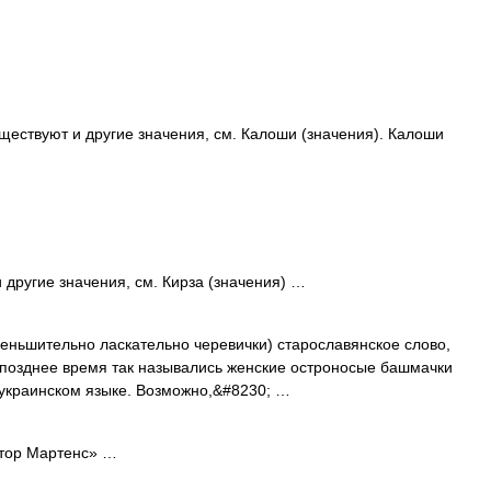
ществуют и другие значения, см. Калоши (значения). Калоши
 другие значения, см. Кирза (значения) …
меньшительно ласкательно черевички) старославянское слово,
 позднее время так назывались женские остроносые башмачки
в украинском языке. Возможно,&#8230; …
ктор Мартенс» …