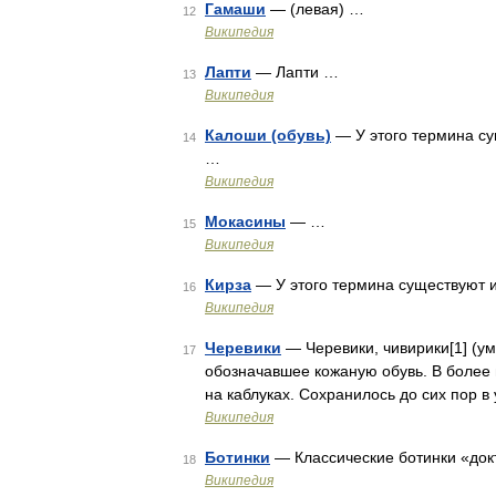
Гамаши
— (левая) …
12
Википедия
Лапти
— Лапти …
13
Википедия
Калоши (обувь)
— У этого термина су
14
…
Википедия
Мокасины
— …
15
Википедия
Кирза
— У этого термина существуют и
16
Википедия
Черевики
— Черевики, чивирики[1] (у
17
обозначавшее кожаную обувь. В более
на каблуках. Сохранилось до сих пор 
Википедия
Ботинки
— Классические ботинки «до
18
Википедия