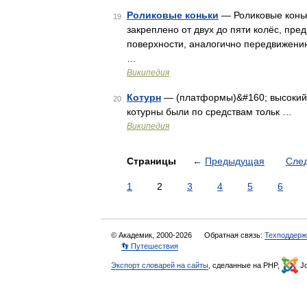
Роликовые коньки
— Роликовые коньк
19
закреплено от двух до пяти колёс, пр
поверхности, аналогично передвижению
…
Википедия
Котурн
— (платформы)&#160; высокий з
20
котурны были по средствам тольк …
Википедия
Страницы
←
Предыдущая
Сле
1
2
3
4
5
6
© Академик, 2000-2026
Обратная связь:
Техподдерж
👣 Путешествия
Экспорт словарей на сайты
, сделанные на PHP,
Jo