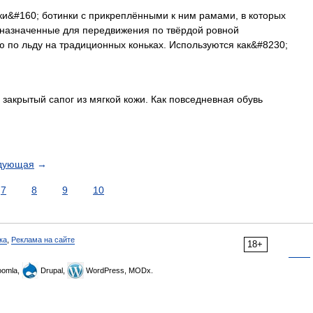
и&#160; ботинки с прикреплёнными к ним рамами, в которых
едназначенные для передвижения по твёрдой ровной
 по льду на традиционных коньках. Используются как&#8230;
акрытый сапог из мягкой кожи. Как повседневная обувь
дующая
→
7
8
9
10
ка
,
Реклама на сайте
18+
omla,
Drupal,
WordPress, MODx.