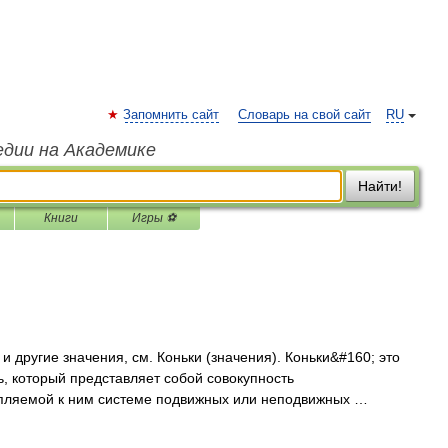
Запомнить сайт
Словарь на свой сайт
RU
едии на Академике
Найти!
Книги
Игры ⚽
 другие значения, см. Коньки (значения). Коньки&#160; это
, который представляет собой совокупность
пляемой к ним системе подвижных или неподвижных …